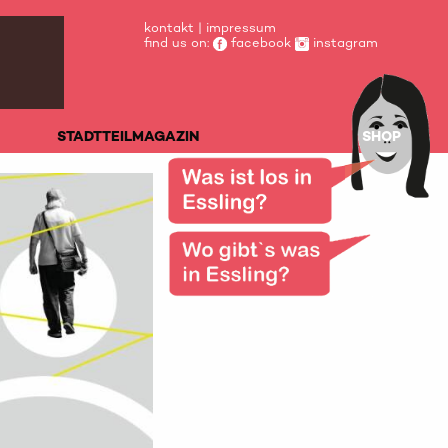
kontakt
|
impressum
find us on:
facebook
instagram
STADTTEILMAGAZIN
SHOP