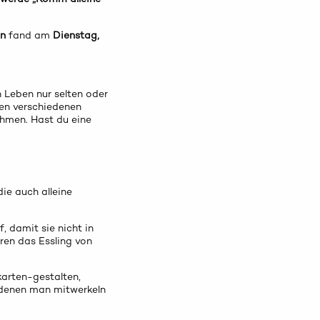
en
fand am
Dienstag,
n Leben nur selten oder
den verschiedenen
ehmen. Hast du eine
ie auch alleine
, damit sie nicht in
eren das Essling von
arten-gestalten,
 denen man mitwerkeln