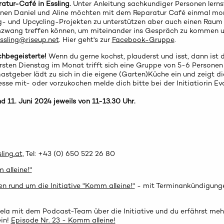
ratur-Café in Essling.
Unter Anleitung sachkundiger Personen lerns
:innen Daniel und Aline möchten mit dem Reparatur Café einmal mon
ng- und Upcycling-Projekten zu unterstützen aber auch einen Raum 
mzwang treffen können, um miteinander ins Gespräch zu kommen un
ssling@riseup.net
. Hier geht's zur
Facebook-Gruppe
.
chbegeisterte!
Wenn du gerne kochst, plauderst und isst, dann ist d
 ersten Dienstag im Monat trifft sich eine Gruppe von 5-6 Perso
astgeber lädt zu sich in die eigene (Garten)Küche ein und zeigt d
esse mit- oder vorzukochen melde dich bitte bei der Initiatiorin Ev
nd 11. Juni 2024 jeweils
von 11-13.30 Uhr.
ling.at
, Tel: +43 (0) 650 522 26 80
 alleine!"
gen rund um die Initiative "Komm alleine!"
- mit Terminankündigunge
la mit dem Podcast-Team über die Initiative und du erfährst mehr 
ein!
Episode Nr. 23 - Komm alleine!