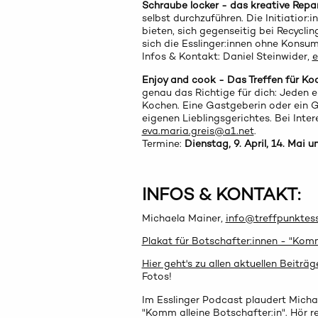
Schraube locker - das kreative Repa
selbst durchzuführen. Die Initiatior
bieten, sich gegenseitig bei Recycli
sich die Esslinger:innen ohne Konsu
Infos & Kontakt: Daniel Steinwider,
e
Enjoy and cook -
Das Treffen für Ko
genau das Richtige für dich: Jeden
Kochen. Eine Gastgeberin oder ein G
eigenen Lieblingsgerichtes. Bei Inter
eva.maria.greis@a1.net
.
Termine:
Dienstag, 9. April, 14. Mai u
INFOS & KONTAKT:
Michaela Mainer,
info@treffpunktess
Plakat für Botschafter:innen - "Komm
Hier geht's zu allen aktuellen Beiträ
Fotos!
Im Esslinger Podcast plaudert Michae
"Komm alleine Botschafter:in". Hör r