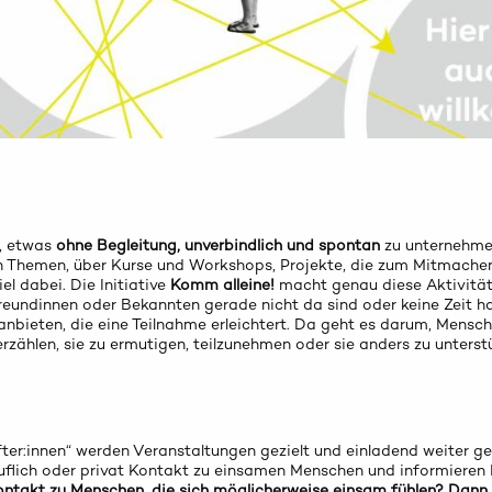
!
n, etwas
ohne Begleitung, unverbindlich und spontan
zu unternehme
en Themen, über Kurse und Workshops, Projekte, die zum Mitmachen
el dabei. Die Initiative
Komm alleine!
macht genau diese Aktivität
eundinnen oder Bekannten gerade nicht da sind oder keine Zeit ha
anbieten, die eine Teilnahme erleichtert. Da geht es darum, Mensc
zählen, sie zu ermutigen, teilzunehmen oder sie anders zu unterst
fter:innen“ werden Veranstaltungen gezielt und einladend weiter 
ruflich oder privat Kontakt zu einsamen Menschen und informieren 
ntakt zu Menschen, die sich möglicherweise einsam fühlen?
Dann 