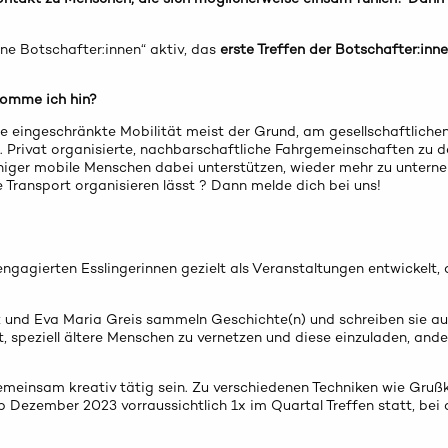
ne Botschafter:innen“ aktiv, das
erste Treffen der Botschafter:inn
komme ich hin?
ne eingeschränkte Mobilität meist der Grund, am gesellschaftliche
. Privat organisierte, nachbarschaftliche Fahrgemeinschaften zu 
eniger mobile Menschen dabei unterstützen, wieder mehr zu untern
e Transport organisieren lässt ? Dann melde dich bei uns!
gagierten Esslingerinnen gezielt als Veranstaltungen entwickelt, d
z und Eva Maria Greis sammeln Geschichte(n) und schreiben sie auf
t, speziell ältere Menschen zu vernetzen und diese einzuladen, and
meinsam kreativ tätig sein. Zu verschiedenen Techniken wie Grußk
 Dezember 2023 vorraussichtlich 1x im Quartal Treffen statt, bei