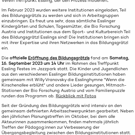
Verein Treffpunkt Essling, der den Prozess moderiert.
Im Februar 2023 wurden weitere Institutionen eingeladen, Teil
des Bildungsgrätzls zu werden und sich in Arbeitsgruppen
einzubringen. Es freut uns sehr, dass sämtliche Esslinger
Kindergärten und Schulen, Tagesmütter, die Bio Forschung
Austria und Institutionen aus dem Sport- und Kulturbereich Teil
des Bildungsgrätzl Esslings sind! Die Institutionen bringen sich
mit ihrer Expertise und ihren Netzwerken in das Bildungsgrätzl
ein.
Die
offizielle
Eröffnung des Bildungsgrätzls
fand am
Samstag,
16. September 2023 um 14 Uhr
im Rahmen des Treffpunkt
Essling Festes im Jazzpark statt. Die Kinder und Jugendlichen
aus den verschiedenen Esslinger Bildungsinstitutionen haben
gemeinsam mit Willy Vranovsky die Esslinghymne "Wenn die
Kirschenallee erblüht" und andere Lieder gesungen, Mitmach-
Stationen der Bio Forschung Austria und vom Familienpuzzle
runden das Programm ab.
Rückblick mit Fotos
Seit der Gründung des Bildungsgrätzls wird intensiv an den
gemeinsam definierten Arbeitsschwerpunkten gearbeitet. Neben
den jährlichen Planungstreffen im Oktober, bei dem alle
Akteurinnen zusammenkommen, finden mehrmals jährlich
Treffen der Pädagog:innen zur Verbesserung der
Übergangsbegleitung zwischen den Bildungsinstitutionen statt.