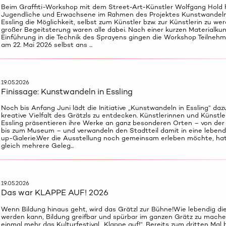
Beim Graffiti-Workshop mit dem Street-Art-Künstler Wolfgang Hold 
Jugendliche und Erwachsene im Rahmen des Projektes Kunstwandeln
Essling die Möglichkeit, selbst zum Künstler bzw. zur Künstlerin zu wer
großer Begeitsterung waren alle dabei. Nach einer kurzen Materialku
Einführung in die Technik des Sprayens gingen die Workshop Teilnehm
am 22. Mai 2026 selbst ans ...
19.05.2026
Finissage: Kunstwandeln in Essling
Noch bis Anfang Juni lädt die Initiative „Kunstwandeln in Essling“ dazu
kreative Vielfalt des Grätzls zu entdecken. Künstlerinnen und Künstle
Essling präsentieren ihre Werke an ganz besonderen Orten – von der
bis zum Museum – und verwandeln den Stadtteil damit in eine lebend
up-Galerie.Wer die Ausstellung noch gemeinsam erleben möchte, ha
gleich mehrere Geleg...
19.05.2026
Das war KLAPPE AUF! 2026
Wenn Bildung hinaus geht, wird das Grätzl zur Bühne!Wie lebendig die
werden kann, Bildung greifbar und spürbar im ganzen Grätz zu mache
einmal mehr das Kulturfestival „Klappe auf!“. Bereits zum dritten Mal