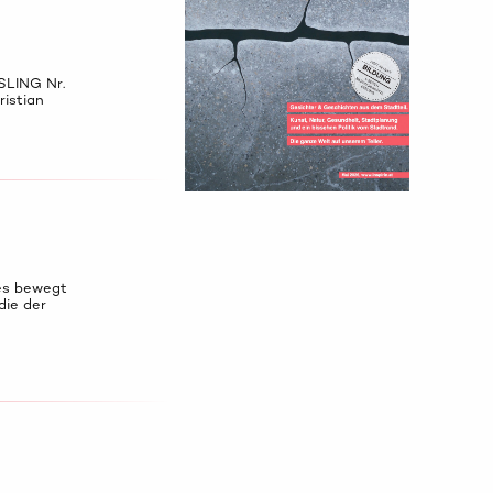
SLING Nr.
ristian
 es bewegt
die der
e