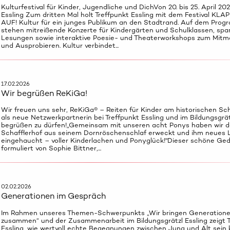
Kulturfestival für Kinder, Jugendliche und DichVon 20. bis 25. April 202
Essling Zum dritten Mal holt Treffpunkt Essling mit dem Festival KLA
AUF! Kultur für ein junges Publikum an den Stadtrand. Auf dem Pro
stehen mitreißende Konzerte für Kindergärten und Schulklassen, sp
Lesungen sowie interaktive Poesie- und Theaterworkshops zum Mit
und Ausprobieren. Kultur verbindet...
17.02.2026
Wir begrüßen ReKiGa!
Wir freuen uns sehr, ReKiGa® – Reiten für Kinder am historischen Sch
als neue Netzwerkpartnerin bei Treffpunkt Essling und im Bildungsgrät
begrüßen zu dürfen!„Gemeinsam mit unseren acht Ponys haben wir 
Schafflerhof aus seinem Dornröschenschlaf erweckt und ihm neues 
eingehaucht – voller Kinderlachen und Ponyglück!"Dieser schöne Ge
formuliert von Sophie Bittner,...
02.02.2026
Generationen im Gespräch
Im Rahmen unseres Themen-Schwerpunkts „Wir bringen Generation
zusammen“ und der Zusammenarbeit im Bildungsgrätzl Essling zeigt T
Essling, wie wertvoll echte Begegnungen zwischen Jung und Alt sein 