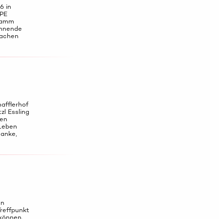
6 in
PPE
gramm
annende
machen
afflerhof
zl Essling
den
Leben
danke,
en
reffpunkt
können.