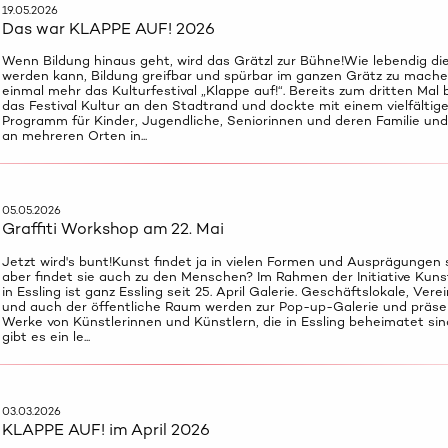
19.05.2026
Das war KLAPPE AUF! 2026
Wenn Bildung hinaus geht, wird das Grätzl zur Bühne!Wie lebendig die
werden kann, Bildung greifbar und spürbar im ganzen Grätz zu mache
einmal mehr das Kulturfestival „Klappe auf!“. Bereits zum dritten Mal
das Festival Kultur an den Stadtrand und dockte mit einem vielfältig
Programm für Kinder, Jugendliche, Seniorinnen und deren Familie un
an mehreren Orten in...
05.05.2026
Graffiti Workshop am 22. Mai
Jetzt wird's bunt!Kunst findet ja in vielen Formen und Ausprägungen 
aber findet sie auch zu den Menschen? Im Rahmen der Initiative Kun
in Essling ist ganz Essling seit 25. April Galerie. Geschäftslokale, Vere
und auch der öffentliche Raum werden zur Pop-up-Galerie und präse
Werke von Künstlerinnen und Künstlern, die in Essling beheimatet sin
gibt es ein le...
03.03.2026
KLAPPE AUF! im April 2026