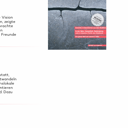
 Vision
n, zeigte
 brachte
en
d Freunde
statt,
stwandeln
inslokale
ntieren
d. Dazu