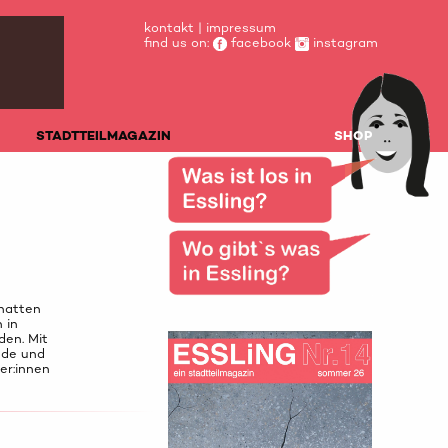
kontakt
|
impressum
find us on:
facebook
instagram
STADTTEILMAGAZIN
SHOP
hatten
 in
den. Mit
nde und
er:innen