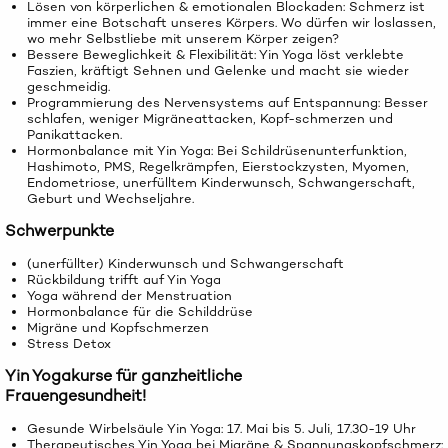
Lösen von körperlichen & emotionalen Blockaden: Schmerz ist
immer eine Botschaft unseres Körpers. Wo dürfen wir loslassen,
wo mehr Selbstliebe mit unserem Körper zeigen?
Bessere Beweglichkeit & Flexibilität: Yin Yoga löst verklebte
Faszien, kräftigt Sehnen und Gelenke und macht sie wieder
geschmeidig.
Programmierung des Nervensystems auf Entspannung: Besser
schlafen, weniger Migräneattacken, Kopf-schmerzen und
Panikattacken.
Hormonbalance mit Yin Yoga: Bei Schildrüsenunterfunktion,
Hashimoto, PMS, Regelkrämpfen, Eierstockzysten, Myomen,
Endometriose, unerfülltem Kinderwunsch, Schwangerschaft,
Geburt und Wechseljahre.
Schwerpunkte
(unerfüllter) Kinderwunsch und Schwangerschaft
Rückbildung trifft auf Yin Yoga
Yoga während der Menstruation
Hormonbalance für die Schilddrüse
Migräne und Kopfschmerzen
Stress Detox
Yin Yogakurse für ganzheitliche
Frauengesundheit!
Gesunde Wirbelsäule Yin Yoga: 17. Mai bis 5. Juli, 17.30-19 Uhr
Therapeutisches Yin Yoga bei Migräne & Spannungskopfschmerz: