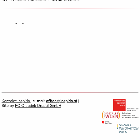
«
»
Kontakt: inspirin
,
e-mail:
office@inspirin.at
|
Site by
FC Chladek Drastil GmbH