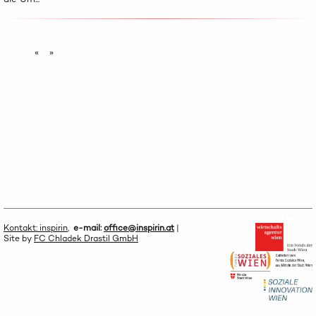
«
»
Kontakt: inspirin
,
e-mail:
office@inspirin.at
|
Site by
FC Chladek Drastil GmbH