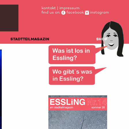
kontakt
|
impressum
find us on:
facebook
instagram
STADTTEILMAGAZIN
SHOP