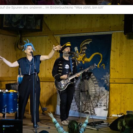
 die Spuren des anderen ... im Bilderbuchkino "Was zählt, bin ich"