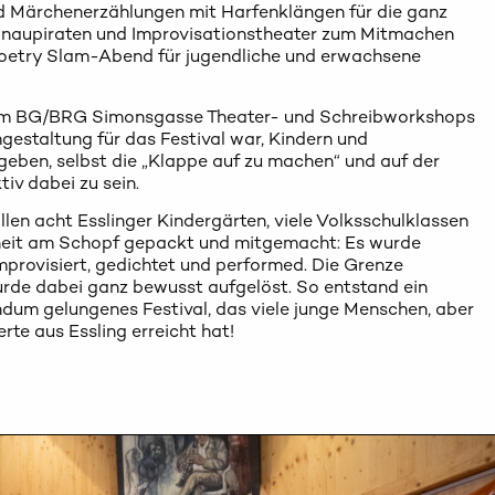
d Märchenerzählungen mit Harfenklängen für die ganz
Donaupiraten und Improvisationstheater zum Mitmachen
 Poetry Slam-Abend für jugendliche und erwachsene
n im BG/BRG Simonsgasse Theater- und Schreibworkshops
estaltung für das Festival war, Kindern und
geben, selbst die „Klappe auf zu machen“ und auf der
iv dabei zu sein.
len acht Esslinger Kindergärten, viele Volksschulklassen
heit am Schopf gepackt und mitgemacht: Es wurde
provisiert, gedichtet und performed. Die Grenze
rde dabei ganz bewusst aufgelöst. So entstand ein
ndum gelungenes Festival, das viele junge Menschen, aber
rte aus Essling erreicht hat!