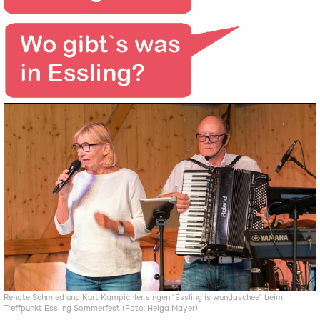
Renate Schmied und Kurt Kampichler singen "Essling is wundaschee" beim
Treffpunkt Essling Sommerfest (Foto: Helga Mayer)